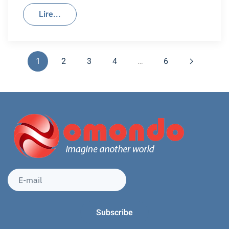
Lire...
1
2
3
4
…
6