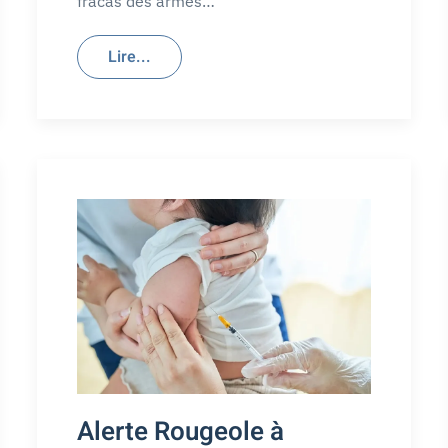
fracas des armes…
Lire...
Alerte Rougeole à