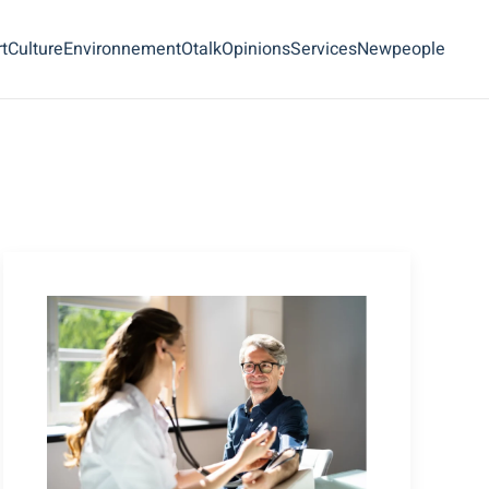
t
Culture
Environnement
Otalk
Opinions
Services
Newpeople