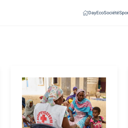
Day
Eco
Société
Spor