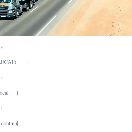
-+
 (ZLECAF) |
-+
s local |
|
 continu|