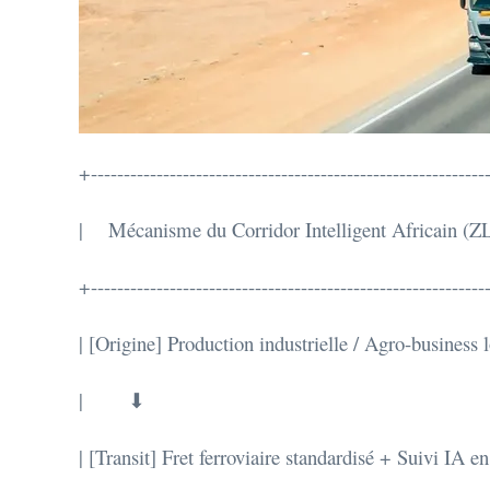
+------------------------------------------------------------
| Mécanisme du Corridor Intelligent Africain
+------------------------------------------------------------
| [Origine] Production industrielle / Agro-busines
| ⬇ 
| [Transit] Fret ferroviaire standardisé + Suivi IA en