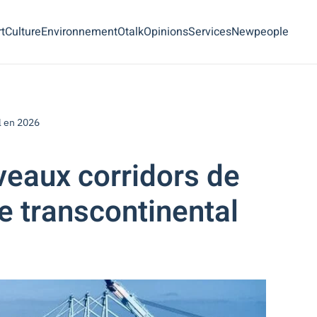
t
Culture
Environnement
Otalk
Opinions
Services
Newpeople
l en 2026
eaux corridors de
e transcontinental