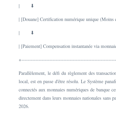
| ⬇ 
| [Douane] Certification numérique unique (Moins
| ⬇ 
| [Paiement] Compensation instantanée via monnai
+------------------------------------------------------------
Parallèlement, le défi du règlement des transactio
local, est en passe d'être résolu. Le Système pan
connectés aux monnaies numériques de banque cent
directement dans leurs monnaies nationales sans pas
2026.