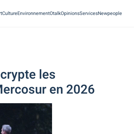
t
Culture
Environnement
Otalk
Opinions
Services
Newpeople
crypte les
Mercosur en 2026