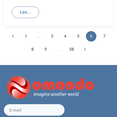
Lire...
1
…
3
4
5
6
7
8
9
…
58