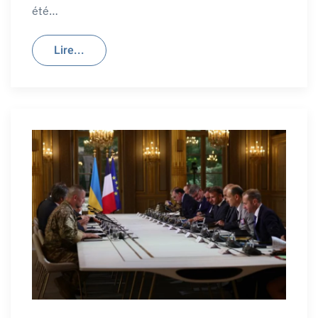
été…
Lire...