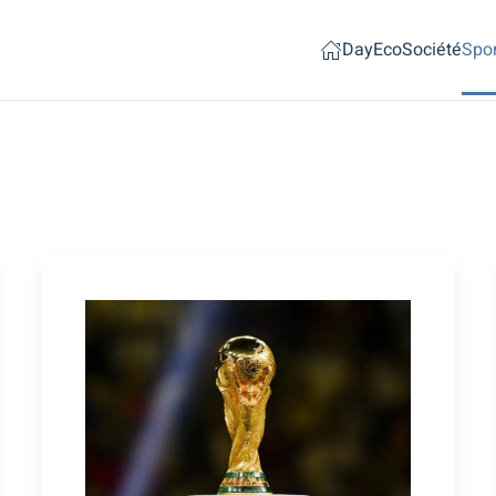
Day
Eco
Société
Spor