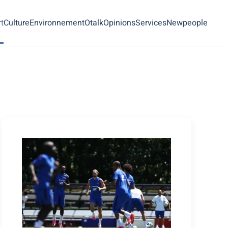
t
Culture
Environnement
Otalk
Opinions
Services
Newpeople