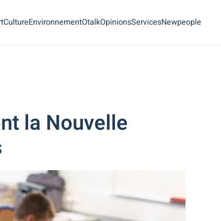
t
Culture
Environnement
Otalk
Opinions
Services
Newpeople
nt la Nouvelle
s