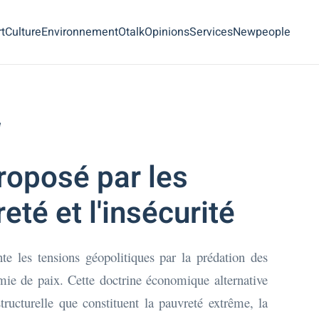
t
Culture
Environnement
Otalk
Opinions
Services
Newpeople
é
roposé par les
té et l'insécurité
nte les tensions géopolitiques par la prédation des
mie de paix. Cette doctrine économique alternative
structurelle que constituent la pauvreté extrême, la