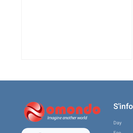
S'inf
Day