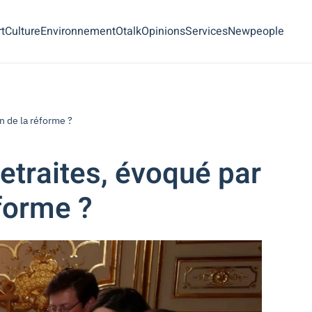
t
Culture
Environnement
Otalk
Opinions
Services
Newpeople
n de la réforme ?
retraites, évoqué par
forme ?