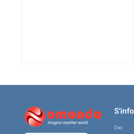
S'inf
Day