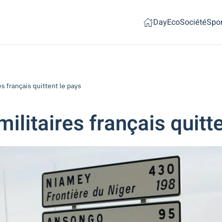
Day
Eco
Société
Spor
es français quittent le pays
militaires français quitt