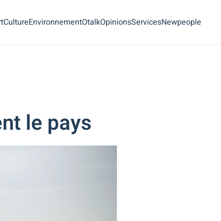
t
Culture
Environnement
Otalk
Opinions
Services
Newpeople
ent le pays