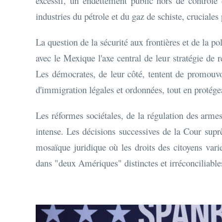
excessif, un endettement public hors de contrôle 
industries du pétrole et du gaz de schiste, crucial
La question de la sécurité aux frontières et de la po
avec le Mexique l'axe central de leur stratégie de r
Les démocrates, de leur côté, tentent de promouv
d'immigration légales et ordonnées, tout en protége
Les réformes sociétales, de la régulation des armes
intense. Les décisions successives de la Cour suprê
mosaïque juridique où les droits des citoyens varie
dans "deux Amériques" distinctes et irréconciliable