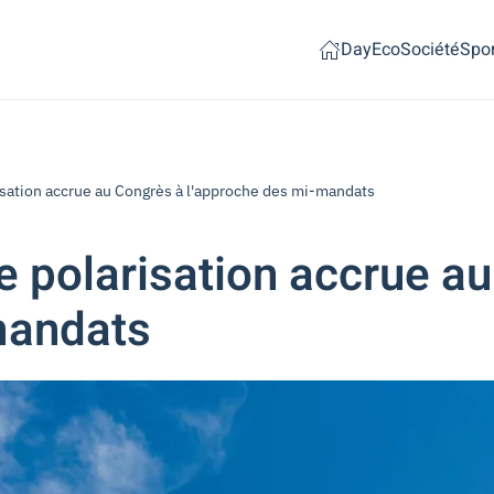
Day
Eco
Société
Spor
risation accrue au Congrès à l'approche des mi-mandats
ne polarisation accrue a
mandats