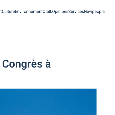
t
Culture
Environnement
Otalk
Opinions
Services
Newpeople
u Congrès à