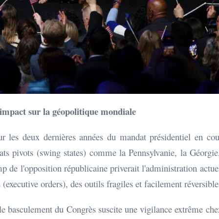
'impact sur la géopolitique mondiale
ur les deux dernières années du mandat présidentiel en cour
États pivots (swing states) comme la Pennsylvanie, la Géorgi
e l'opposition républicaine priverait l'administration actuell
executive orders), des outils fragiles et facilement réversible
le basculement du Congrès suscite une vigilance extrême chez 