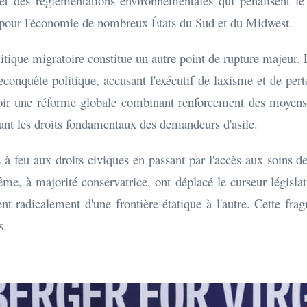
et des réglementations environnementales qui pénalisent le 
es pour l'économie de nombreux États du Sud et du Midwest.
litique migratoire constitue un autre point de rupture majeur. Le
econquête politique, accusant l'exécutif de laxisme et de per
oir une réforme globale combinant renforcement des moyens d
ant les droits fondamentaux des demandeurs d'asile.
 à feu aux droits civiques en passant par l'accès aux soins de
me, à majorité conservatrice, ont déplacé le curseur législat
nt radicalement d'une frontière étatique à l'autre. Cette fr
s.