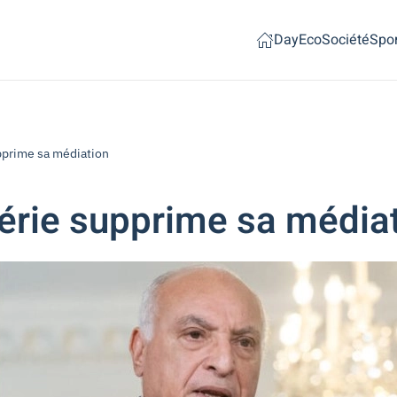
Day
Eco
Société
Spor
upprime sa médiation
lgérie supprime sa média