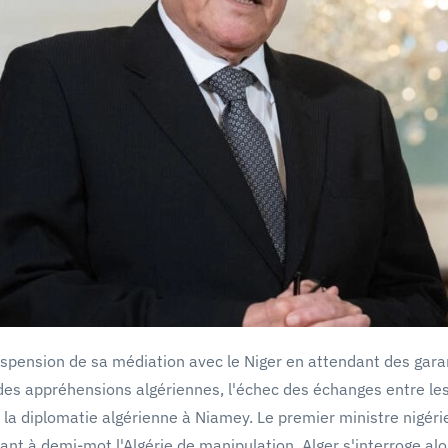
suspension de sa médiation avec le Niger en attendant des gara
 des appréhensions algériennes, l'échec des échanges entre le
 la diplomatie algérienne à Niamey. Le premier ministre nigérie
nt à demi-mot l'Algérie de manipulation. Alger s'interroge alors