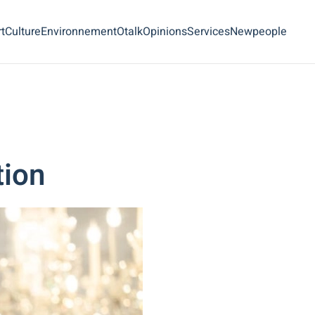
t
Culture
Environnement
Otalk
Opinions
Services
Newpeople
tion