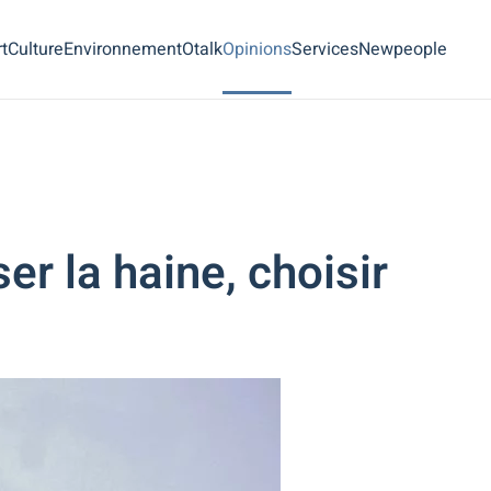
t
Culture
Environnement
Otalk
Opinions
Services
Newpeople
er la haine, choisir