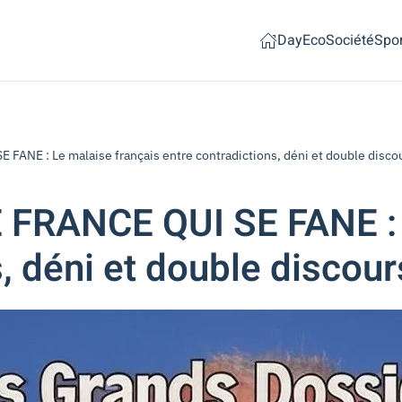
Day
Eco
Société
Spor
ANE : Le malaise français entre contradictions, déni et double disco
FRANCE QUI SE FANE : 
, déni et double discour