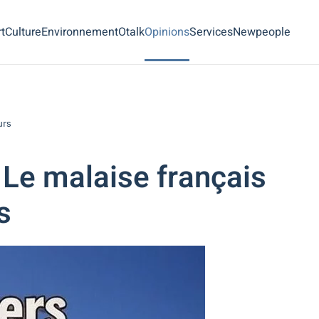
t
Culture
Environnement
Otalk
Opinions
Services
Newpeople
urs
Le malaise français
s