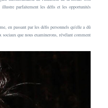
llustre parfaitement les défis et les opportunités
me, en passant par les défis personnels qu'elle a dû
seaux sociaux que nous examinerons, révélant comment