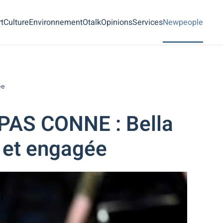
t
Culture
Environnement
Otalk
Opinions
Services
Newpeople
ée
AS CONNE : Bella
e et engagée