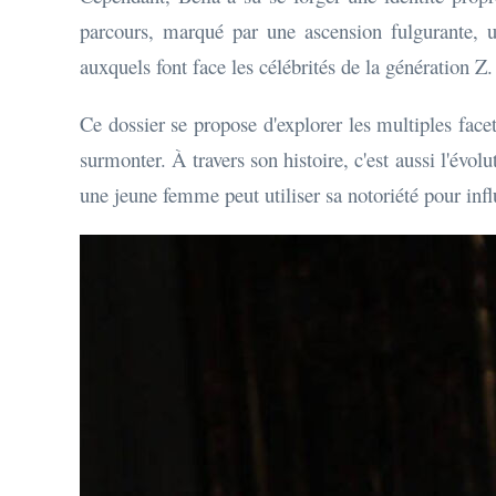
parcours, marqué par une ascension fulgurante, un
auxquels font face les célébrités de la génération Z.
Ce dossier se propose d'explorer les multiples face
surmonter. À travers son histoire, c'est aussi l'év
une jeune femme peut utiliser sa notoriété pour infl