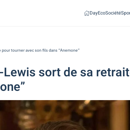
Day
Eco
Société
Spor
te pour tourner avec son fils dans “Anemone”
-Lewis sort de sa retrai
mone”