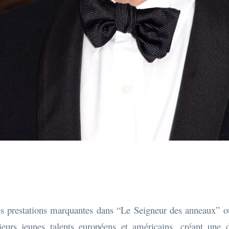
ses prestations marquantes dans “Le Seigneur des anneaux” o
ieurs jeunes talents européens et américains, créant une 