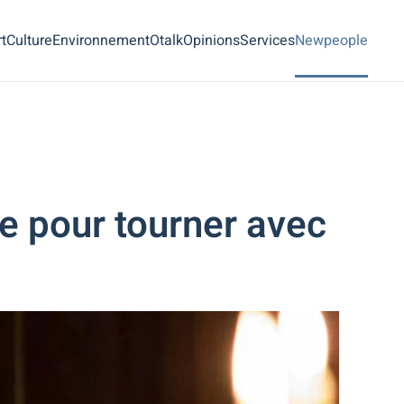
t
Culture
Environnement
Otalk
Opinions
Services
Newpeople
te pour tourner avec