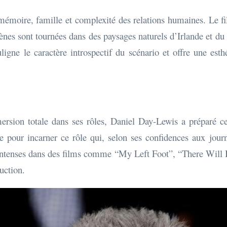
moire, famille et complexité des relations humaines. Le fil
ènes sont tournées dans des paysages naturels d’Irlande et du
ligne le caractère introspectif du scénario et offre une es
ion totale dans ses rôles, Daniel Day-Lewis a préparé ce r
re pour incarner ce rôle qui, selon ses confidences aux journ
s intenses dans des films comme “My Left Foot”, “There Will
duction.