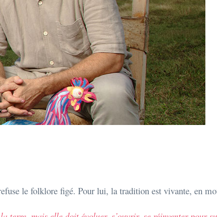
fuse le folklore figé. Pour lui, la tradition est vivante, en m
 terre, mais elle doit évoluer, s’ouvrir, se réinventer pour su