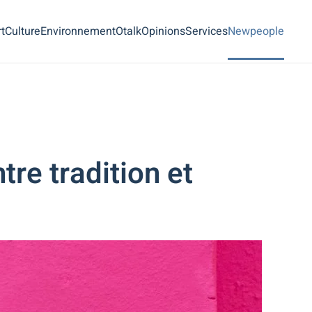
t
Culture
Environnement
Otalk
Opinions
Services
Newpeople
tre tradition et