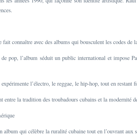
s les années 1990, qui façonne son identité artistique. Raul P
ences.
se fait connaître avec des albums qui bousculent les codes de 
 de pop, l’album séduit un public international et impose P
l expérimente l’électro, le reggae, le hip-hop, tout en restant f
ont entre la tradition des troubadours cubains et la modernité d
mérique
n album qui célèbre la ruralité cubaine tout en l’ouvrant aux