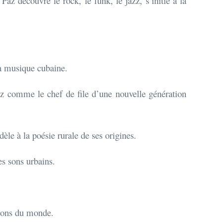
az découvre le rock, le funk, le jazz, s’initie à la
la musique cubaine.
az comme le chef de file d’une nouvelle génération
idèle à la poésie rurale de ses origines.
es sons urbains.
 sons du monde.