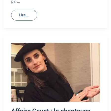
par…
Lire...