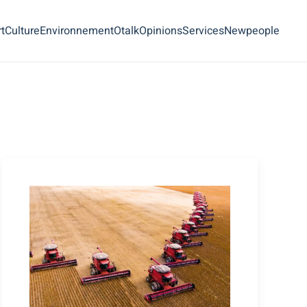
t
Culture
Environnement
Otalk
Opinions
Services
Newpeople