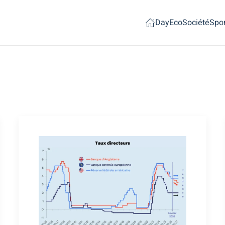
Day
Eco
Société
Spor