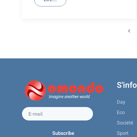
S'inf
Day
Eco
Société
Sport