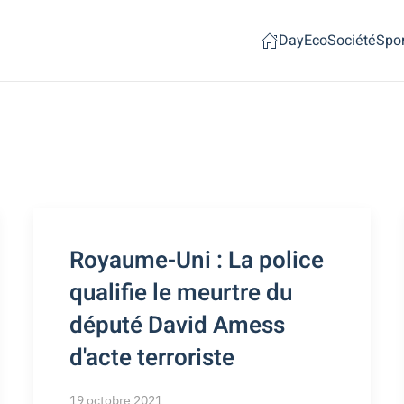
Day
Eco
Société
Spor
Royaume-Uni : La police
qualifie le meurtre du
député David Amess
d'acte terroriste
19 octobre 2021