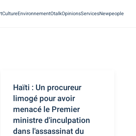
t
Culture
Environnement
Otalk
Opinions
Services
Newpeople
Haïti : Un procureur
limogé pour avoir
menacé le Premier
ministre d'inculpation
dans l'assassinat du