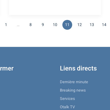
1
…
8
9
10
11
12
13
14
ormer
Liens directs
Dernière minute
Breaking news
Services
Otalk TV