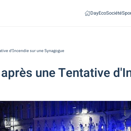
Day
Eco
Société
Spor
tative d'Incendie sur une Synagogue
 après une Tentative d'I