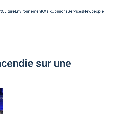
t
Culture
Environnement
Otalk
Opinions
Services
Newpeople
ncendie sur une