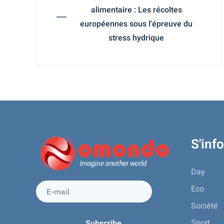
alimentaire : Les récoltes
européennes sous l'épreuve du
stress hydrique
S'inf
Day
Eco
Société
Sport