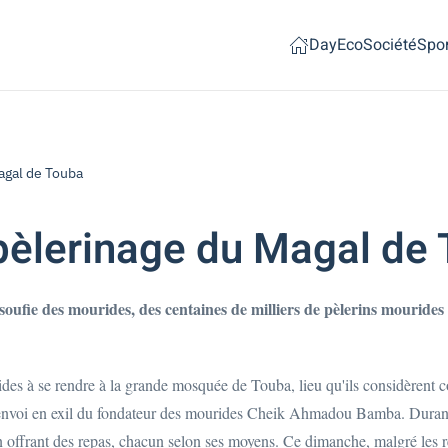
Day
Eco
Société
Spor
agal de Touba
pèlerinage du Magal de
e soufie des mourides, des centaines de milliers de pèlerins mourid
es à se rendre à la grande mosquée de Touba, lieu qu'ils considèrent c
voi en exil du fondateur des mourides Cheik Ahmadou Bamba. Durant cett
offrant des repas, chacun selon ses moyens. Ce dimanche, malgré les rest