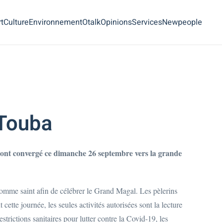
t
Culture
Environnement
Otalk
Opinions
Services
Newpeople
 Touba
es ont convergé ce dimanche 26 septembre vers la grande
omme saint afin de célébrer le Grand Magal. Les pèlerins
e journée, les seules activités autorisées sont la lecture
rictions sanitaires pour lutter contre la Covid-19, les