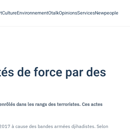
t
Culture
Environnement
Otalk
Opinions
Services
Newpeople
és de force par des
rôlés dans les rangs des terroristes. Ces actes
s 2017 à cause des bandes armées djihadistes. Selon