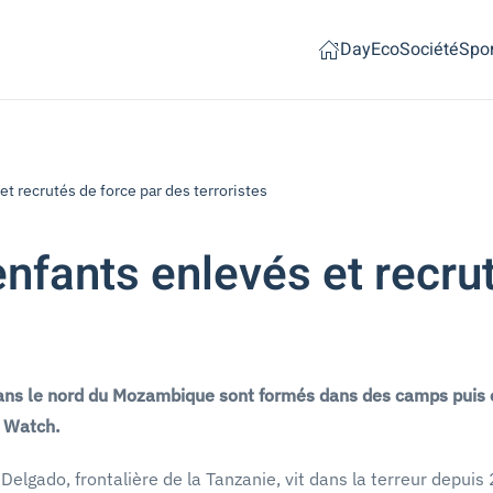
Day
Eco
Société
Spor
t recrutés de force par des terroristes
fants enlevés et recrut
ans le nord du Mozambique sont formés dans des camps puis en
s Watch.
elgado, frontalière de la Tanzanie, vit dans la terreur depui