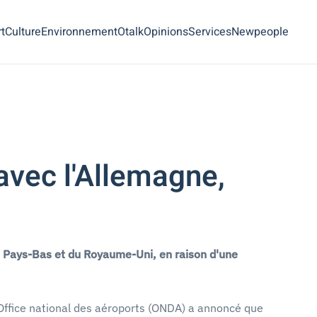
t
Culture
Environnement
Otalk
Opinions
Services
Newpeople
avec l'Allemagne,
s Pays-Bas et du Royaume-Uni, en raison d'une
l'Office national des aéroports (ONDA) a annoncé que