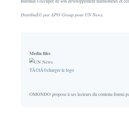
Burundi s’occuper de son développement harmonieux et celu
DistribuÃ© par
APO
Group pour UN News.
Media files
TÃ©lÃ©charger le logo
OMONDO propose à ses lecteurs du contenu fourni 