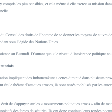
y compris les plus sensibles, et cela même si elle exerce sa mission dans 
nelle.
onseil des droits de l’homme de se donner les moyens de suivre de pr
ndant sous l’égide des Nations Unies.
violence au Burundi. D’autant que « le niveau d’intolérance politique ne 
urundais
lation impliquant des Imbonerakure a certes diminué dans plusieurs provi
ont été le théâtre d’attaques armées, ils sont restés mobilisés par les aut
re écrit de s’appuyer sur les « mouvements politiques armés » afin de met
létifs des forces de sécurité. Ils ont donc continué leurs rondes noctur