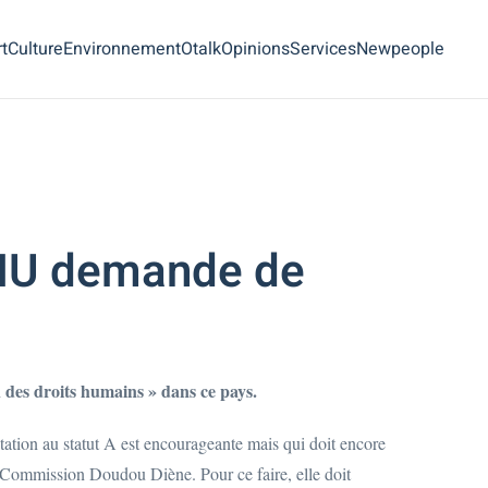
t
Culture
Environnement
Otalk
Opinions
Services
Newpeople
ONU demande de
 des droits humains » dans ce pays.
tion au statut A est encourageante mais qui doit encore
a Commission Doudou Diène. Pour ce faire, elle doit