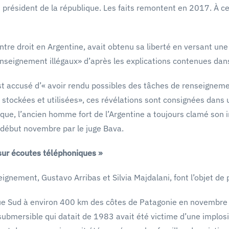
ait président de la république. Les faits remontent en 2017. À 
entre droit en Argentine, avait obtenu sa liberté en versant une
 renseignement illégaux» d’après les explications contenues dan
st accusé d’« avoir rendu possibles des tâches de renseignemen
, stockées et utilisées», ces révélations sont consignées dans
tique, l’ancien homme fort de l’Argentine a toujours clamé son
né début novembre par le juge Bava.
 sur écoutes téléphoniques »
nement, Gustavo Arribas et Silvia Majdalani, font l’objet de p
que Sud à environ 400 km des côtes de Patagonie en novembre 2
ubmersible qui datait de 1983 avait été victime d’une implosi