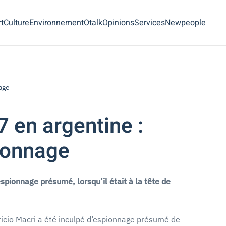
t
Culture
Environnement
Otalk
Opinions
Services
Newpeople
age
 en argentine :
pionnage
spionnage présumé, lorsqu’il était à la tête de
ricio Macri a été inculpé d’espionnage présumé de