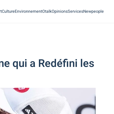
t
Culture
Environnement
Otalk
Opinions
Services
Newpeople
e qui a Redéfini les