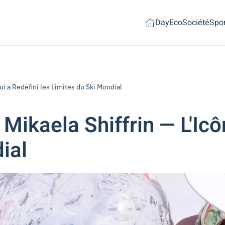
Day
Eco
Société
Spor
i a Redéfini les Limites du Ski Mondial
ikaela Shiffrin — L'Icôn
ial