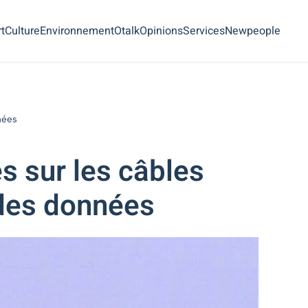
t
Culture
Environnement
Otalk
Opinions
Services
Newpeople
nées
s sur les câbles
 des données