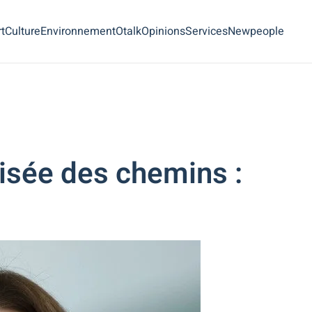
t
Culture
Environnement
Otalk
Opinions
Services
Newpeople
sée des chemins :