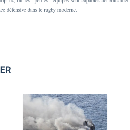
u Top 14, où les "petites" équipes sont capables de bouscul
ience défensive dans le rugby moderne.
MER