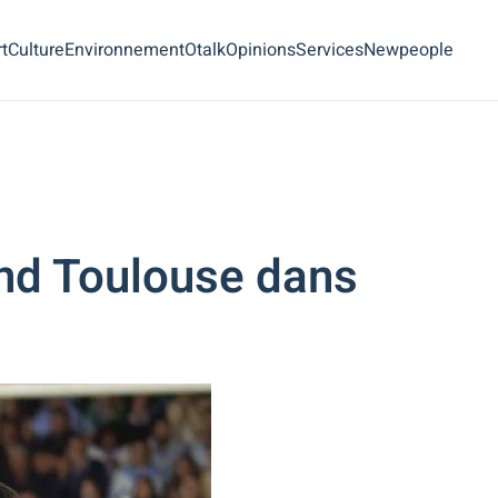
t
Culture
Environnement
Otalk
Opinions
Services
Newpeople
nd Toulouse dans