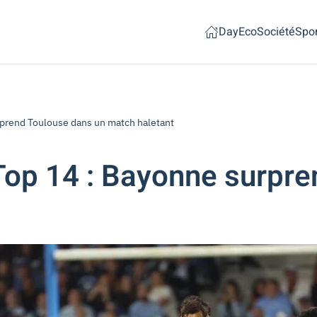
Day
Eco
Société
Spor
rend Toulouse dans un match haletant
p 14 : Bayonne surpre