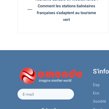
Comment les stations balnéaires
françaises s'adaptent au tourisme
vert
S'inf
Day
Eco
Société