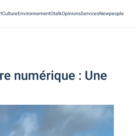
t
Culture
Environnement
Otalk
Opinions
Services
Newpeople
re numérique : Une