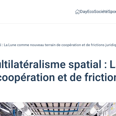
Day
Eco
Société
Spor
l : La Lune comme nouveau terrain de coopération et de frictions jurid
tilatéralisme spatial 
oopération et de frictio