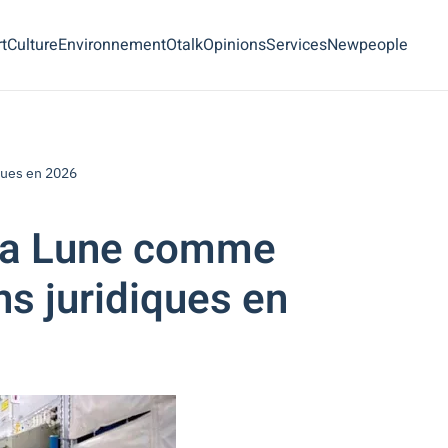
t
Culture
Environnement
Otalk
Opinions
Services
Newpeople
iques en 2026
: La Lune comme
ns juridiques en