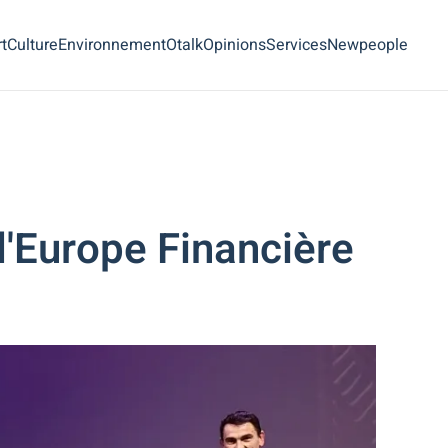
t
Culture
Environnement
Otalk
Opinions
Services
Newpeople
l'Europe Financière