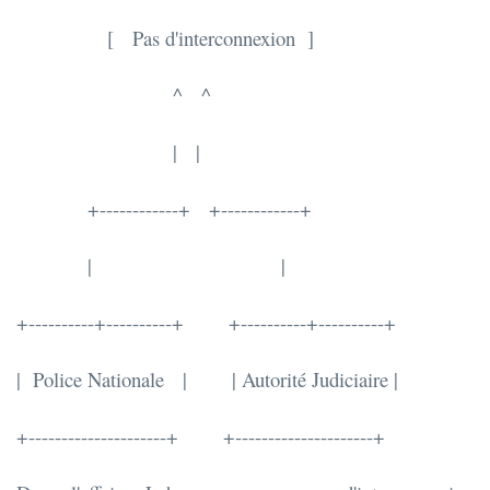
[ Pas d'interconnexion ]
^ ^
| |
+------------+ +------------+
| |
+----------+----------+ +----------+----------+
| Police Nationale | | Autorité Judiciaire |
+---------------------+ +---------------------+