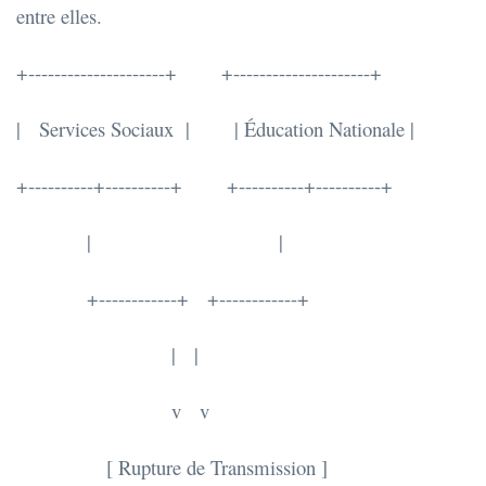
entre elles.
+---------------------+ +---------------------+
| Services Sociaux | | Éducation Nationale |
+----------+----------+ +----------+----------+
| |
+------------+ +------------+
| |
v v
[ Rupture de Transmission ]