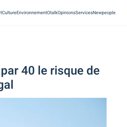
t
Culture
Environnement
Otalk
Opinions
Services
Newpeople
par 40 le risque de
gal