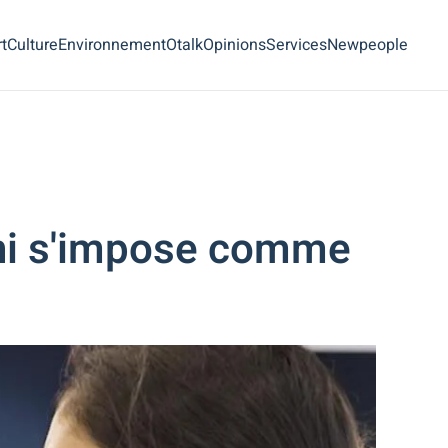
t
Culture
Environnement
Otalk
Opinions
Services
Newpeople
lhi s'impose comme