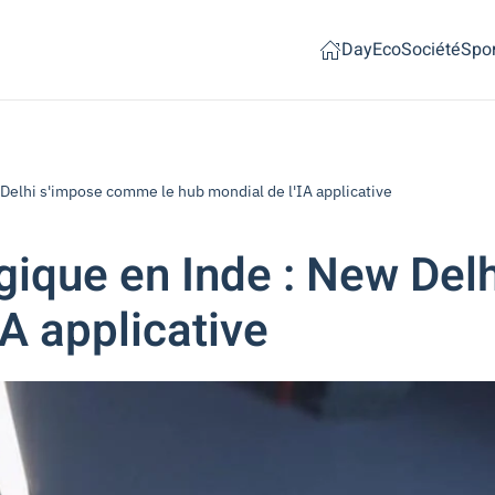
Day
Eco
Société
Spor
Delhi s'impose comme le hub mondial de l'IA applicative
gique en Inde : New De
IA applicative