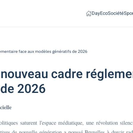
Day
Eco
Société
Spor
glementaire face aux modèles génératifs de 2026
Le nouveau cadre régleme
 de 2026
cielle
litiques saturent l'espace médiatique, une révolution silen
es de nouvelle génération a poussé Bruxelles à durcir radica