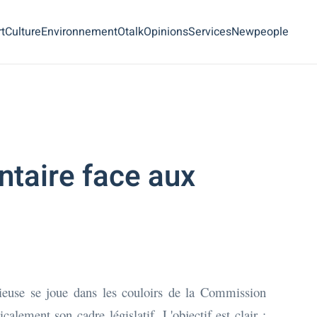
t
Culture
Environnement
Otalk
Opinions
Services
Newpeople
ntaire face aux
cieuse se joue dans les couloirs de la Commission
lement son cadre législatif. L'objectif est clair :