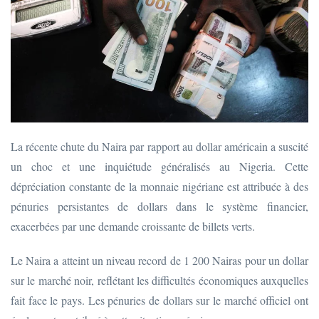
La récente chute du Naira par rapport au dollar américain a suscité
un choc et une inquiétude généralisés au Nigeria. Cette
dépréciation constante de la monnaie nigériane est attribuée à des
pénuries persistantes de dollars dans le système financier,
exacerbées par une demande croissante de billets verts.
Le Naira a atteint un niveau record de 1 200 Nairas pour un dollar
sur le marché noir, reflétant les difficultés économiques auxquelles
fait face le pays. Les pénuries de dollars sur le marché officiel ont