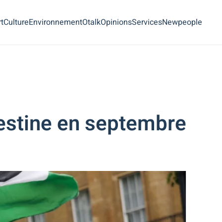
t
Culture
Environnement
Otalk
Opinions
Services
Newpeople
estine en septembre