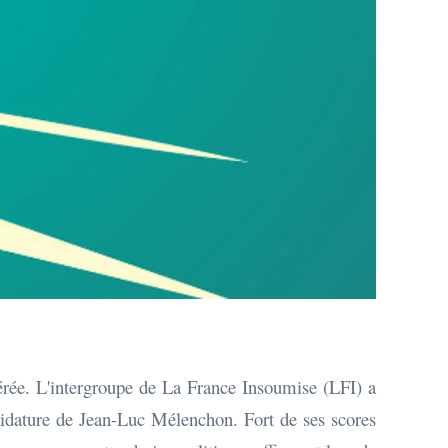
lérée. L'intergroupe de La France Insoumise (LFI) a
didature de Jean-Luc Mélenchon. Fort de ses scores