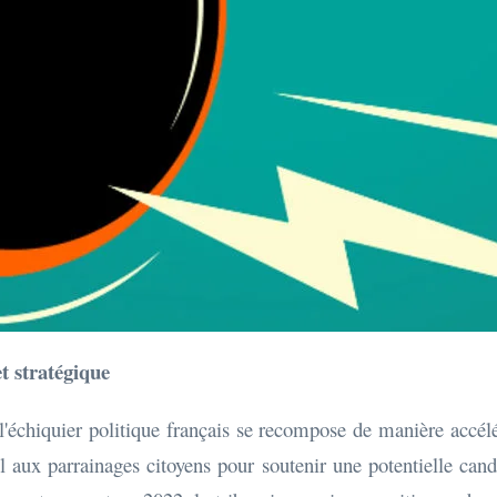
t stratégique
 l'échiquier politique français se recompose de manière accé
 aux parrainages citoyens pour soutenir une potentielle can