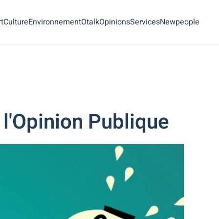
t
Culture
Environnement
Otalk
Opinions
Services
Newpeople
t l'Opinion Publique