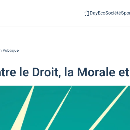
Day
Eco
Société
Spor
on Publique
tre le Droit, la Morale e