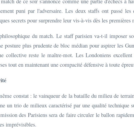
 match de ce soir s'annonce comme une partie d'échecs à haut
tement puni par l'adversaire. Les deux staffs ont passé les
tiques secrets pour surprendre leur vis-à-vis dès les premières 
philosophique du match. Le staff parisien va-t-il imposer so
une posture plus prudente de bloc médian pour aspirer les Gunn
ne collective reste le maître-mot. Les Londoniens excellent d
erses tout en maintenant une compacité défensive à toute épreu
ité
ême constat : le vainqueur de la bataille du milieu de terrain
ne un trio de milieux caractérisé par une qualité technique s
 mission des Parisiens sera de faire circuler le ballon rapid
es imprévisibles.