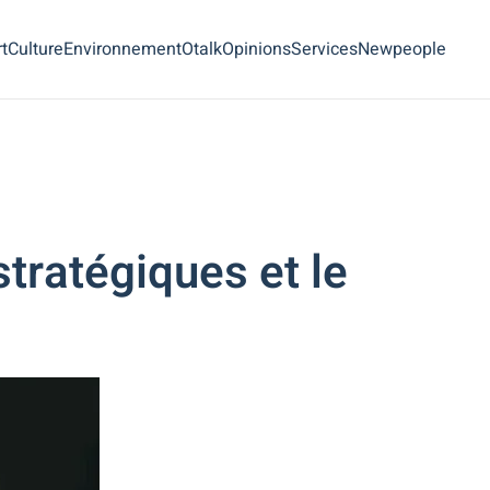
t
Culture
Environnement
Otalk
Opinions
Services
Newpeople
tratégiques et le