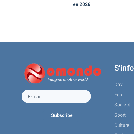
en 2026
S'inf
Day
Eco
Société
Sport
Culture