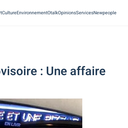
t
Culture
Environnement
Otalk
Opinions
Services
Newpeople
isoire : Une affaire