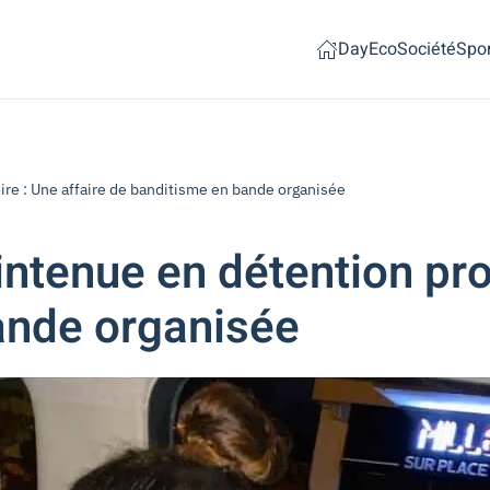
Day
Eco
Société
Spor
re : Une affaire de banditisme en bande organisée
tenue en détention prov
ande organisée