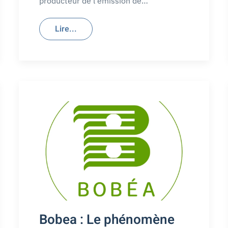
producteur de l'émission de…
Lire...
Bobea : Le phénomène