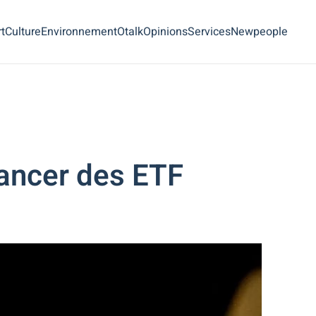
t
Culture
Environnement
Otalk
Opinions
Services
Newpeople
ancer des ETF