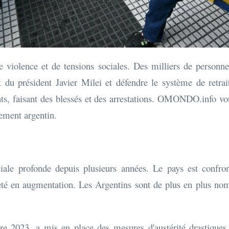
e violence et de tensions sociales. Des milliers de person
 du président Javier Milei et défendre le système de retrai
ants, faisant des blessés et des arrestations. OMONDO.info vo
nement argentin.
iale profonde depuis plusieurs années. Le pays est confront
té en augmentation. Les Argentins sont de plus en plus nom
e 2023, a mis en place des mesures d'austérité drastiques 