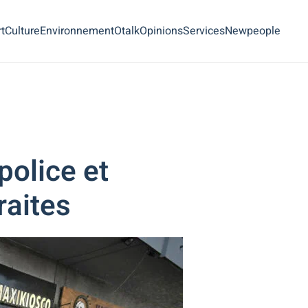
t
Culture
Environnement
Otalk
Opinions
Services
Newpeople
police et
raites