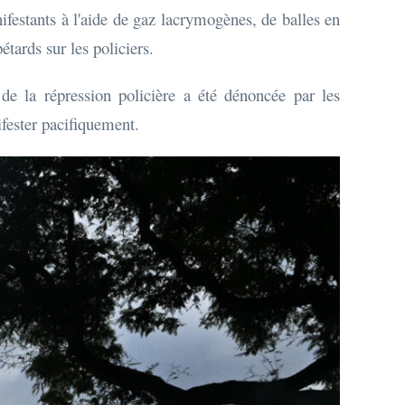
nifestants à l'aide de gaz lacrymogènes, de balles en
tards sur les policiers.
 de la répression policière a été dénoncée par les
ifester pacifiquement.