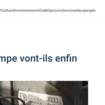
t
Culture
Environnement
Otalk
Opinions
Services
Newpeople
ompe vont-ils enfin