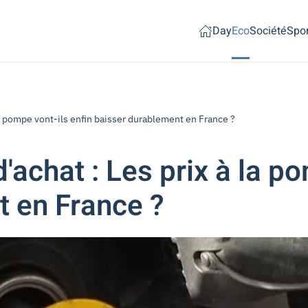
Day
Eco
Société
Spor
 la pompe vont-ils enfin baisser durablement en France ?
d'achat : Les prix à la p
t en France ?