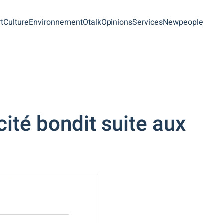
t
Culture
Environnement
Otalk
Opinions
Services
Newpeople
icité bondit suite aux