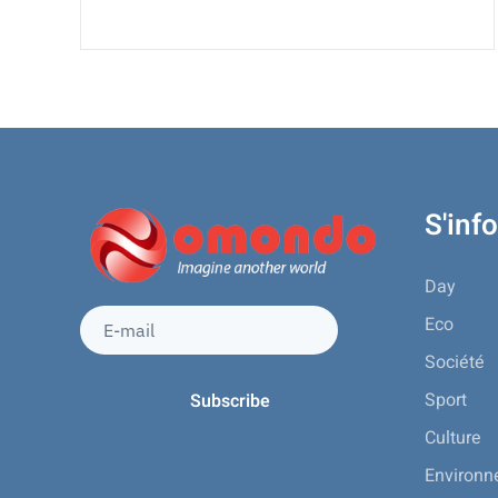
S'inf
Day
Eco
Société
Sport
Culture
Environ