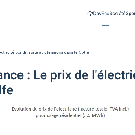
Day
Eco
Société
Spor
lectricité bondit suite aux tensions dans le Golfe
nce : Le prix de l'électr
lfe