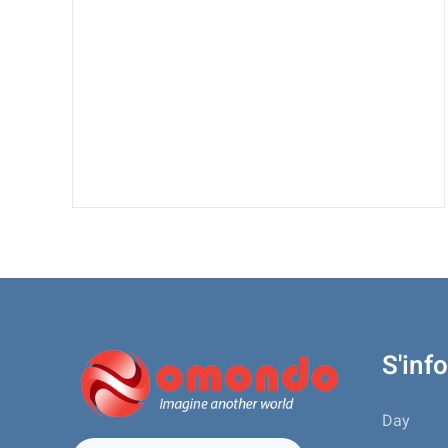
S'inf
Day