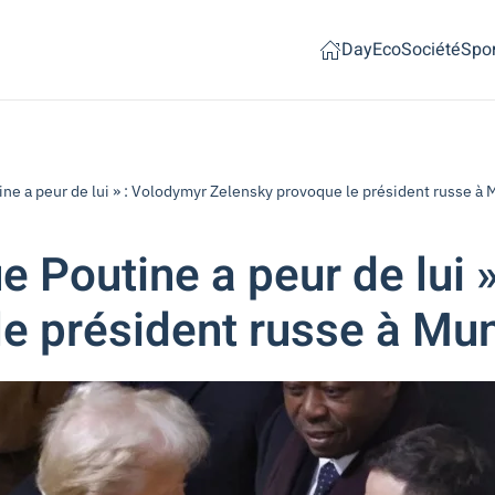
Day
Eco
Société
Spor
tine a peur de lui » : Volodymyr Zelensky provoque le président russe à
ue Poutine a peur de lui 
e président russe à Mu