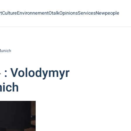
t
Culture
Environnement
Otalk
Opinions
Services
Newpeople
 Munich
» : Volodymyr
nich