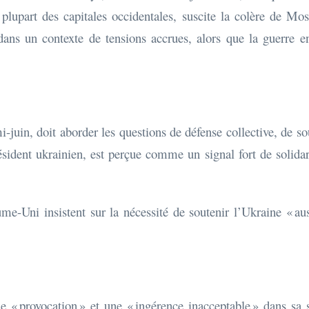
 plupart des capitales occidentales, suscite la colère de M
 dans un contexte de tensions accrues, alors que la guerre en
in, doit aborder les questions de défense collective, de sou
ésident ukrainien, est perçue comme un signal fort de solid
me-Uni insistent sur la nécessité de soutenir l’Ukraine « au
 provocation » et une « ingérence inacceptable » dans sa s