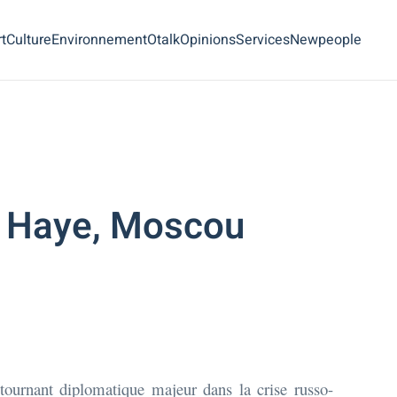
t
Culture
Environnement
Otalk
Opinions
Services
Newpeople
a Haye, Moscou
ournant diplomatique majeur dans la crise russo-