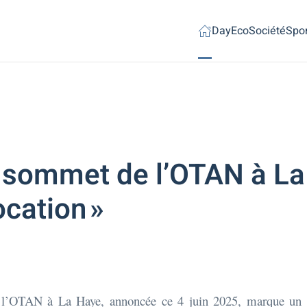
Day
Eco
Société
Spor
au sommet de l’OTAN à L
cation »
de l’OTAN à La Haye, annoncée ce 4 juin 2025, marque un t